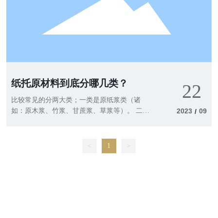
没有淋浴房，即使有暖气，也往往感觉很冷。
5淋浴房的造型丰富，色彩鲜艳，除了具有
洗浴的功能外，本身还是一件很好的装饰品。
纸托原材料到底分哪几类？
22
比较常见的分两大类；一类是原纸浆类（诸
如：原木浆、竹浆、甘蔗浆、草浆等）。 二类
2023
09
/
是回收类（诸如：瓦楞纸、报纸、白边纸）。
另外应客户要求也有用到不同色质原纸 生产带
颜色的纸托产品。
<
1
>
江门市得晋五金制品有限公司
地址：江门市新会区会城街道业兴二路二号1座3号车间
电话：(0750)6406636