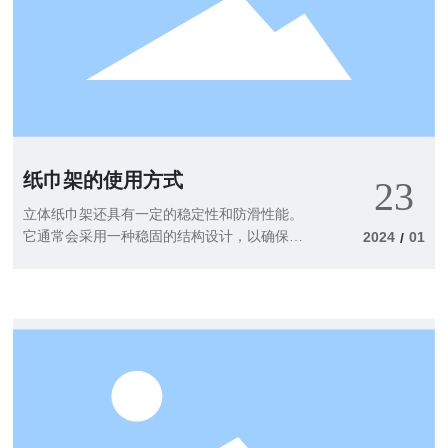
纸巾架的使用方式
23
立体纸巾架还具有一定的稳定性和防滑性能。
它通常会采用一种稳固的结构设计，以确保在
2024
01
/
使用过程中不会不稳定或者倾斜。而且，立体
纸巾架的底部或者侧面通常会采用防滑材质，
如橡胶垫或者防滑底座，以保证架子在使用过
程中不会滑动或者移位。 在使用立体纸巾架的
过程中，您还需要注意保持纸巾架的清洁。纸
巾常常用于擦拭手部或者清理物体，因此在使
用纸巾之前，确保您的手部或者物体的表面是
干净的。同时，定期清洁立体纸巾架是非常重
要的，可以使用湿巾或者温和的清洁剂来擦拭