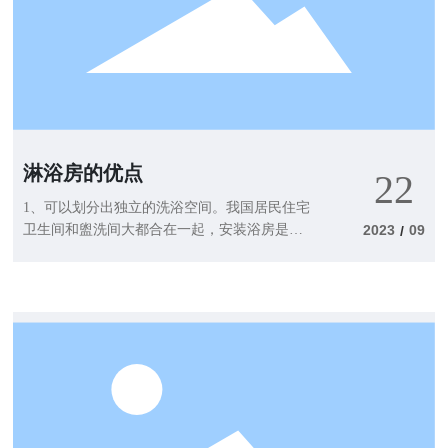
法也是非常有效的，就是使用起来成本有点
高。 4、我们可以使用一块肥皂，然后包
住滴水的湿抹布在玻璃，浴室门上用力的进行
来回擦拭，这样子可以有效的去除玻璃门上的
水垢，效果也是非常的好，因为肥皂有强力去
除污渍的功效，而且还可以除菌，更关键的是
它的成本也是非常的低的
淋浴房的优点
22
1、可以划分出独立的洗浴空间。我国居民住宅
卫生间和盥洗间大都合在一起，安装浴房是比
2023
09
/
较合理的选择。这样可以创造出一个相对独立
的洗浴空间 避免相互影响 方便日常生活。
2、节省空间。有些家庭卫生间的空间小，安
不下浴缸，而淋浴房则能节省不少空间。
3、有了淋浴房，使用喷头淋浴时 水就不会溅
到外面把整个卫生间的地面都弄湿了。
4、冬天，使用淋浴房还能起到保温的作用。水
汽聚在一个狭小的空间里，热量不至于很快散
失，让人感到很暖和。而如果卫生间较大，又