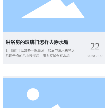
淋浴房的玻璃门怎样去除水垢
22
1、我们可以准备一瓶白酒，然后与清水稀释之
后用干净的毛巾浸湿后，用力擦拭含有水垢的
2023
09
/
玻璃门，这种清洁方法非常的有效，很多人都
是比较常用的，如果受不了白酒的味道，那么
就不太适合用这种方法。 2、也可以使用
牙膏擦拭，可以直接将牙膏挤在浴室玻璃门污
垢位置，然后用一块干的抹布进行来回的擦
拭，牙膏里面含有颗粒可以有效的去除浴室门
上的水垢。 3、也可以使用专门的浴室清
洁剂，购买专门的浴室清洁剂，然后将其喷在
浴室玻璃门上面，之后用玻璃刷进行，这种方